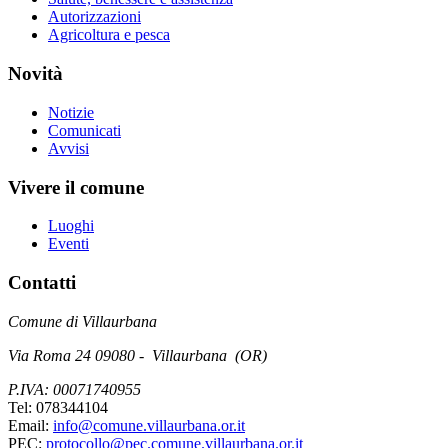
Autorizzazioni
Agricoltura e pesca
Novità
Notizie
Comunicati
Avvisi
Vivere il comune
Luoghi
Eventi
Contatti
Comune di Villaurbana
Via Roma 24 09080 - Villaurbana (OR)
P.IVA: 00071740955
Tel: 078344104
Email:
info@comune.villaurbana.or.it
PEC:
protocollo@pec.comune.villaurbana.or.it