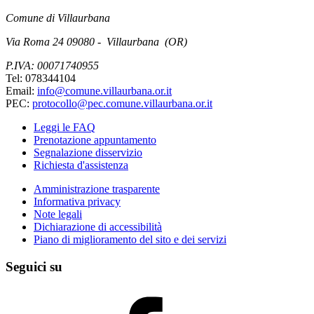
Comune di Villaurbana
Via Roma 24 09080 - Villaurbana (OR)
P.IVA: 00071740955
Tel: 078344104
Email:
info@comune.villaurbana.or.it
PEC:
protocollo@pec.comune.villaurbana.or.it
Leggi le FAQ
Prenotazione appuntamento
Segnalazione disservizio
Richiesta d'assistenza
Amministrazione trasparente
Informativa privacy
Note legali
Dichiarazione di accessibilità
Piano di miglioramento del sito e dei servizi
Seguici su