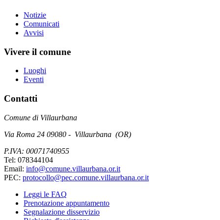
Notizie
Comunicati
Avvisi
Vivere il comune
Luoghi
Eventi
Contatti
Comune di Villaurbana
Via Roma 24 09080 - Villaurbana (OR)
P.IVA: 00071740955
Tel: 078344104
Email:
info@comune.villaurbana.or.it
PEC:
protocollo@pec.comune.villaurbana.or.it
Leggi le FAQ
Prenotazione appuntamento
Segnalazione disservizio