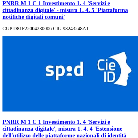
PNRR M 1 C 1 Investimento 1. 4 'Servizi e
cittadinanza digitale' - misura 1. 4. 5 'Piattaforma
notifiche digitali comuni'
CUP D81F22004230006 CIG 98243248A1
PNRR M 1 C 1 Investimento 1. 4 'Servizi e
cittadinanza digitale', misura 1. 4. 4 'Estensione
dell'utilizzo delle piattaforme nazionali di identità