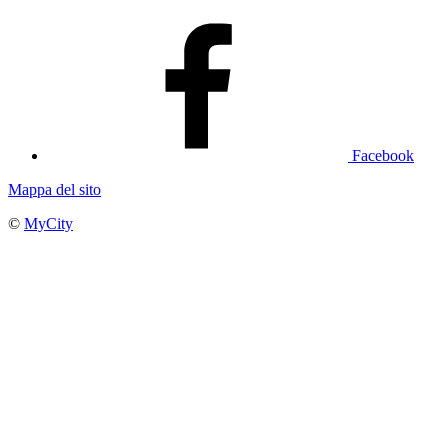
Facebook
Mappa del sito
©
MyCity