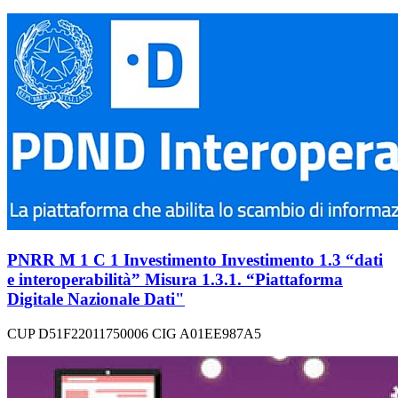
PNRR M 1 C 1 Investimento Investimento 1.3 “dati
e interoperabilità” Misura 1.3.1. “Piattaforma
Digitale Nazionale Dati"
CUP D51F22011750006 CIG A01EE987A5