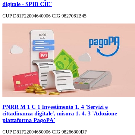
digitale - SPID CIE'
CUP D81F22004640006 CIG 9827061B45
PNRR M 1 C 1 Investimento 1. 4 'Servizi e
cittadinanza digitale', misura 1. 4. 3 'Adozione
piattaforma PagoPA'
CUP D81F22004650006 CIG 98266800DF