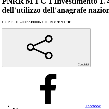
PNRR M 1 C 1 Investimento 1. 4 '
dell'utilizzo dell'anagrafe nazi
CUP D51F24005580006 CIG B68282FC9E
Condividi
Facebook