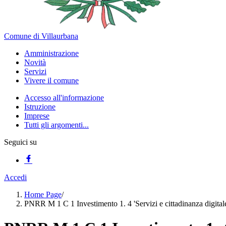
Comune di Villaurbana
Amministrazione
Novità
Servizi
Vivere il comune
Accesso all'informazione
Istruzione
Imprese
Tutti gli argomenti...
Seguici su
Accedi
Home Page
/
PNRR M 1 C 1 Investimento 1. 4 'Servizi e cittadinanza digitale'