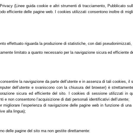
vacy (Linee guida cookie e altri strumenti di tracciamento, Pubblicato sulla G
do efficiente delle pagine web. I cookies utilizzati consentono inoltre di migli
mento effettuato riguarda la produzione di statistiche, con dati pseudonimizzati,
tamente limitato a quanto necessario per la navigazione sicura ed efficiente dei
nsentire la navigazione da parte dell’utente e in assenza di tali cookies, il
er dell’utente e svaniscono con la chiusura del browser) è strettamente lim
orazione sicura ed efficiente del sito. I cookies di sessione utilizzati in 
ti e non consentono l’acquisizione di dati personali identificativi dell’utente;
migliorare l’esperienza di navigazione delle pagine web in funzione di una seri
ve alla lingua);
erno delle pagine del sito ma non gestite direttamente: