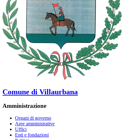
Comune di Villaurbana
Amministrazione
Organi di governo
Aree amministrative
Uffici
Enti e fondazioni