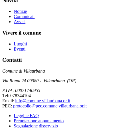
Novità
Notizie
Comunicati
Avvisi
Vivere il comune
Luoghi
Eventi
Contatti
Comune di Villaurbana
Via Roma 24 09080 - Villaurbana (OR)
P.IVA: 00071740955
Tel: 078344104
Email:
info@comune.villaurbana.or.it
PEC:
protocollo@pec.comune.villaurbana.or.it
Leggi le FAQ
Prenotazione appuntamento
Segnalazione disservizio