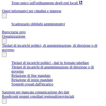
Testo unico sull'ordinamento degli enti locali
Oneri informativi per cittadini e imprese
Scadenzario obblighi amministrativi
Burocrazia zero
Organizzazione
Titolari di incarichi politici, di amministrazione, di direzione o di
governo
Titolari di incarichi politici - dati in formato tabellare
Titolari di incarichi di amministrazione di direzione o di
governo
Relazione di fine mandato
Relazione di inizio mandato
Soggetti cessati dall'incarico
Sanzioni per mancata comunicazione dei dati
Rendiconti gruppi consiliari regionali/provinciali