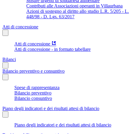
Misure urgenti di solidarietà alimentare
Contributi alle Associazioni operanti in Villaurbana
Azioni di sostegno al diritto allo studio L.R. 5/205 - L.
448/98 - D. Lgs. 63/2017
Atti di concessione
Atti di concessione
Atti di concessione - in formato tabellare
Bilanci
Bilancio preventivo e consuntivo
Spese di rappresentanza
Bilancio preventivo
Bilancio consuntivo
Piano degli indicatori e dei risultati attesi di bilancio
Piano degli indicatori e dei risultati attesi di bilancio