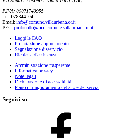
Via Roma 24 09080 - Villaurbana (OR)
P.IVA: 00071740955
Tel: 078344104
Email:
info@comune.villaurbana.or.it
PEC:
protocollo@pec.comune.villaurbana.or.it
Leggi le FAQ
Prenotazione appuntamento
Segnalazione disservizio
Richiesta d'assistenza
Amministrazione trasparente
Informativa privacy
Note legali
Dichiarazione di accessibilità
Piano di miglioramento del sito e dei servizi
Seguici su