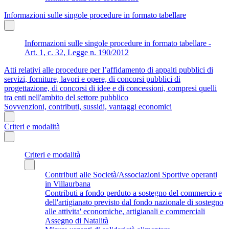
Informazioni sulle singole procedure in formato tabellare
Informazioni sulle singole procedure in formato tabellare -
Art. 1, c. 32, Legge n. 190/2012
Atti relativi alle procedure per l’affidamento di appalti pubblici di
servizi, forniture, lavori e opere, di concorsi pubblici di
progettazione, di concorsi di idee e di concessioni, compresi quelli
tra enti nell'ambito del settore pubblico
Sovvenzioni, contributi, sussidi, vantaggi economici
Criteri e modalità
Criteri e modalità
Contributi alle Società/Associazioni Sportive operanti
in Villaurbana
Contributi a fondo perduto a sostegno del commercio e
dell'artigianato previsto dal fondo nazionale di sostegno
alle attivita' economiche, artigianali e commerciali
Assegno di Natalità