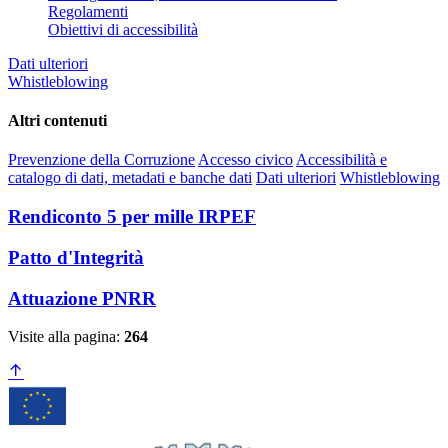
Regolamenti
Obiettivi di accessibilità
Dati ulteriori
Whistleblowing
Altri contenuti
Prevenzione della Corruzione
Accesso civico
Accessibilità e
catalogo di dati, metadati e banche dati
Dati ulteriori
Whistleblowing
Rendiconto 5 per mille IRPEF
Patto d'Integrità
Attuazione PNRR
Visite alla pagina:
264