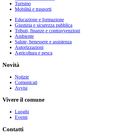
Turismo
Mobilità e trasporti
Educazione e formazione
Giustizia e sicurezza pubblica
Tributi, finanze e contravvenzioni
Ambiente
Salute, benessere e assistenza
Autorizzazioni
Agricoltura e pesca
Novità
Notizie
Comunicati
Avvisi
Vivere il comune
Luoghi
Eventi
Contatti