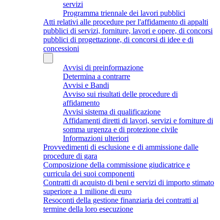
servizi
Programma triennale dei lavori pubblici
Atti relativi alle procedure per l'affidamento di appalti
pubblici di servizi, forniture, lavori e opere, di concorsi
pubblici di progettazione, di concorsi di idee e di
concessioni
Avvisi di preinformazione
Determina a contrarre
Avvisi e Bandi
Avviso sui risultati delle procedure di
affidamento
Avvisi sistema di qualificazione
Affidamenti diretti di lavori, servizi e forniture di
somma urgenza e di protezione civile
Informazioni ulteriori
Provvedimenti di esclusione e di ammissione dalle
procedure di gara
Composizione della commissione giudicatrice e
curricula dei suoi componenti
Contratti di acquisto di beni e servizi di importo stimato
superiore a 1 milione di euro
Resoconti della gestione finanziaria dei contratti al
termine della loro esecuzione