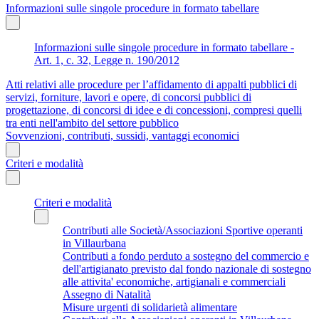
Informazioni sulle singole procedure in formato tabellare
Informazioni sulle singole procedure in formato tabellare -
Art. 1, c. 32, Legge n. 190/2012
Atti relativi alle procedure per l’affidamento di appalti pubblici di
servizi, forniture, lavori e opere, di concorsi pubblici di
progettazione, di concorsi di idee e di concessioni, compresi quelli
tra enti nell'ambito del settore pubblico
Sovvenzioni, contributi, sussidi, vantaggi economici
Criteri e modalità
Criteri e modalità
Contributi alle Società/Associazioni Sportive operanti
in Villaurbana
Contributi a fondo perduto a sostegno del commercio e
dell'artigianato previsto dal fondo nazionale di sostegno
alle attivita' economiche, artigianali e commerciali
Assegno di Natalità
Misure urgenti di solidarietà alimentare