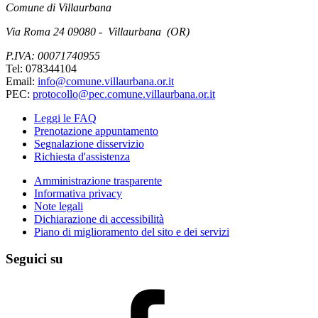
Comune di Villaurbana
Via Roma 24 09080 - Villaurbana (OR)
P.IVA: 00071740955
Tel: 078344104
Email:
info@comune.villaurbana.or.it
PEC:
protocollo@pec.comune.villaurbana.or.it
Leggi le FAQ
Prenotazione appuntamento
Segnalazione disservizio
Richiesta d'assistenza
Amministrazione trasparente
Informativa privacy
Note legali
Dichiarazione di accessibilità
Piano di miglioramento del sito e dei servizi
Seguici su