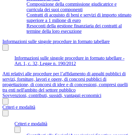
Composizione della commissione giudicatrice e
curricula dei suoi componenti
Contratti di acquisto di beni e servizi di importo stimato
superiore a 1 milione di euro
Resoconti della gestione finanziaria dei contratti al
termine della loro esecuzione
Informazioni sulle singole procedure in formato tabellare
Informazioni sulle singole procedure in formato tabellare -
Art. 1, c. 32, Legge n. 190/2012
Atti relativi alle procedure per l’affidamento di appalti pubblici di
servizi, forniture, lavori e opere, di concorsi pubblici di
progettazione, di concorsi di idee e di concessioni, compresi quelli
tra enti nell'ambito del settore pubblico
Sovvenzioni, contributi, sussidi, vantaggi economici
Criteri e modalità
Criteri e modalità