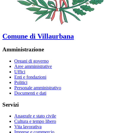
Comune di Villaurbana
Amministrazione
Organi di governo
Aree amministrative
Uffici
Enti e fondazioni
Politici
Personale amministrativo
Documenti e dati
Servizi
Anagrafe e stato civile
Cultura e tempo libero
Vita lavorativa
Imprese e commercio