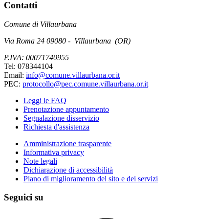
Contatti
Comune di Villaurbana
Via Roma 24 09080 - Villaurbana (OR)
P.IVA: 00071740955
Tel: 078344104
Email:
info@comune.villaurbana.or.it
PEC:
protocollo@pec.comune.villaurbana.or.it
Leggi le FAQ
Prenotazione appuntamento
Segnalazione disservizio
Richiesta d'assistenza
Amministrazione trasparente
Informativa privacy
Note legali
Dichiarazione di accessibilità
Piano di miglioramento del sito e dei servizi
Seguici su