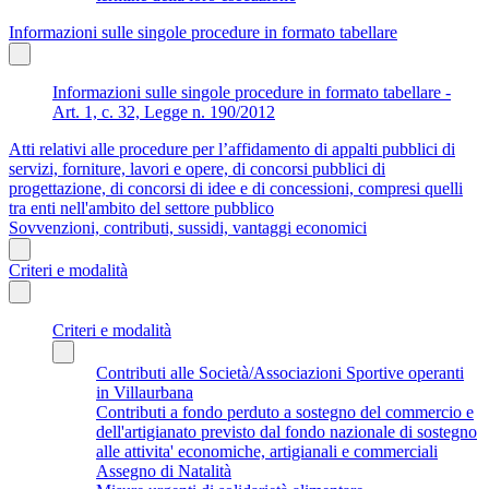
Informazioni sulle singole procedure in formato tabellare
Informazioni sulle singole procedure in formato tabellare -
Art. 1, c. 32, Legge n. 190/2012
Atti relativi alle procedure per l’affidamento di appalti pubblici di
servizi, forniture, lavori e opere, di concorsi pubblici di
progettazione, di concorsi di idee e di concessioni, compresi quelli
tra enti nell'ambito del settore pubblico
Sovvenzioni, contributi, sussidi, vantaggi economici
Criteri e modalità
Criteri e modalità
Contributi alle Società/Associazioni Sportive operanti
in Villaurbana
Contributi a fondo perduto a sostegno del commercio e
dell'artigianato previsto dal fondo nazionale di sostegno
alle attivita' economiche, artigianali e commerciali
Assegno di Natalità