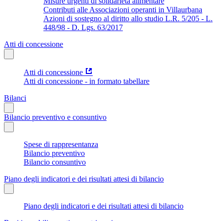
Misure urgenti di solidarietà alimentare
Contributi alle Associazioni operanti in Villaurbana
Azioni di sostegno al diritto allo studio L.R. 5/205 - L.
448/98 - D. Lgs. 63/2017
Atti di concessione
Atti di concessione
Atti di concessione - in formato tabellare
Bilanci
Bilancio preventivo e consuntivo
Spese di rappresentanza
Bilancio preventivo
Bilancio consuntivo
Piano degli indicatori e dei risultati attesi di bilancio
Piano degli indicatori e dei risultati attesi di bilancio