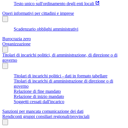
Testo unico sull'ordinamento degli enti locali
Oneri informativi per cittadini e imprese
Scadenzario obblighi amministrativi
Burocrazia zero
Organizzazione
Titolari di incarichi politici, di amministrazione, di direzione o di
governo
Titolari di incarichi politici - dati in formato tabellare
Titolari di incarichi di amministrazione di direzione o di
governo
Relazione di fine mandato
Relazione di inizio mandato
Soggetti cessati dall'incarico
Sanzioni per mancata comunicazione dei dati
Rendiconti gruppi consiliari regionali/provinciali