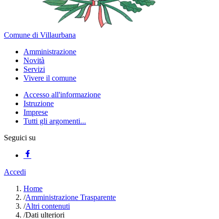
Comune di Villaurbana
Amministrazione
Novità
Servizi
Vivere il comune
Accesso all'informazione
Istruzione
Imprese
Tutti gli argomenti...
Seguici su
Accedi
Home
/
Amministrazione Trasparente
/
Altri contenuti
/
Dati ulteriori