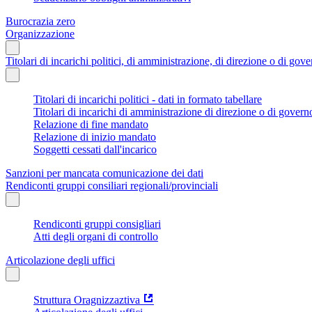
Burocrazia zero
Organizzazione
Titolari di incarichi politici, di amministrazione, di direzione o di gov
Titolari di incarichi politici - dati in formato tabellare
Titolari di incarichi di amministrazione di direzione o di govern
Relazione di fine mandato
Relazione di inizio mandato
Soggetti cessati dall'incarico
Sanzioni per mancata comunicazione dei dati
Rendiconti gruppi consiliari regionali/provinciali
Rendiconti gruppi consigliari
Atti degli organi di controllo
Articolazione degli uffici
Struttura Oragnizzaztiva