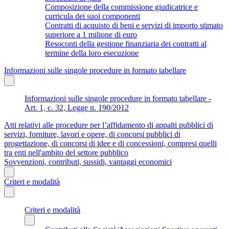
Composizione della commissione giudicatrice e
curricula dei suoi componenti
Contratti di acquisto di beni e servizi di importo stimato
superiore a 1 milione di euro
Resoconti della gestione finanziaria dei contratti al
termine della loro esecuzione
Informazioni sulle singole procedure in formato tabellare
Informazioni sulle singole procedure in formato tabellare -
Art. 1, c. 32, Legge n. 190/2012
Atti relativi alle procedure per l’affidamento di appalti pubblici di
servizi, forniture, lavori e opere, di concorsi pubblici di
progettazione, di concorsi di idee e di concessioni, compresi quelli
tra enti nell'ambito del settore pubblico
Sovvenzioni, contributi, sussidi, vantaggi economici
Criteri e modalità
Criteri e modalità