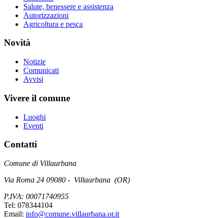
Salute, benessere e assistenza
Autorizzazioni
Agricoltura e pesca
Novità
Notizie
Comunicati
Avvisi
Vivere il comune
Luoghi
Eventi
Contatti
Comune di Villaurbana
Via Roma 24 09080 - Villaurbana (OR)
P.IVA: 00071740955
Tel: 078344104
Email:
info@comune.villaurbana.or.it