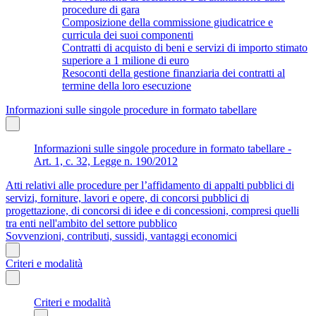
procedure di gara
Composizione della commissione giudicatrice e
curricula dei suoi componenti
Contratti di acquisto di beni e servizi di importo stimato
superiore a 1 milione di euro
Resoconti della gestione finanziaria dei contratti al
termine della loro esecuzione
Informazioni sulle singole procedure in formato tabellare
Informazioni sulle singole procedure in formato tabellare -
Art. 1, c. 32, Legge n. 190/2012
Atti relativi alle procedure per l’affidamento di appalti pubblici di
servizi, forniture, lavori e opere, di concorsi pubblici di
progettazione, di concorsi di idee e di concessioni, compresi quelli
tra enti nell'ambito del settore pubblico
Sovvenzioni, contributi, sussidi, vantaggi economici
Criteri e modalità
Criteri e modalità