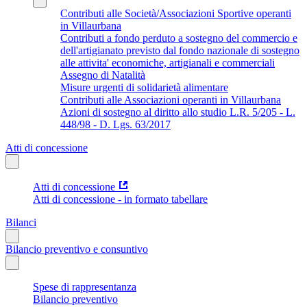
Contributi alle Società/Associazioni Sportive operanti
in Villaurbana
Contributi a fondo perduto a sostegno del commercio e
dell'artigianato previsto dal fondo nazionale di sostegno
alle attivita' economiche, artigianali e commerciali
Assegno di Natalità
Misure urgenti di solidarietà alimentare
Contributi alle Associazioni operanti in Villaurbana
Azioni di sostegno al diritto allo studio L.R. 5/205 - L.
448/98 - D. Lgs. 63/2017
Atti di concessione
Atti di concessione
Atti di concessione - in formato tabellare
Bilanci
Bilancio preventivo e consuntivo
Spese di rappresentanza
Bilancio preventivo