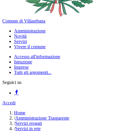
Comune di Villaurbana
Amministrazione
Novità
Servizi
Vivere il comune
Accesso all'informazione
Istruzione
Imprese
Tutti gli argomenti...
Seguici su
Accedi
Home
/
Amministrazione Trasparente
/
Servizi erogati
/
Servizi in rete