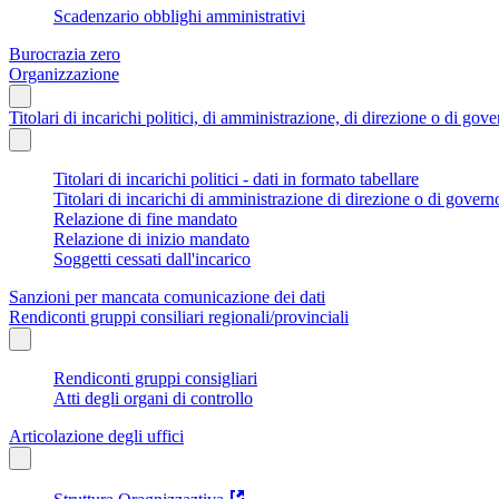
Scadenzario obblighi amministrativi
Burocrazia zero
Organizzazione
Titolari di incarichi politici, di amministrazione, di direzione o di gov
Titolari di incarichi politici - dati in formato tabellare
Titolari di incarichi di amministrazione di direzione o di govern
Relazione di fine mandato
Relazione di inizio mandato
Soggetti cessati dall'incarico
Sanzioni per mancata comunicazione dei dati
Rendiconti gruppi consiliari regionali/provinciali
Rendiconti gruppi consigliari
Atti degli organi di controllo
Articolazione degli uffici