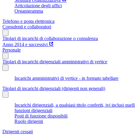
Struttura Oragnizzaztiva
Articolazione degli uffici
Organigramma
Telefono e posta elettronica
Consulenti e collaboratori
Titolari di incarichi di collaborazione o consulenza
Anno 2014 e successivi
Personale
Titolari di incarichi dirigenziali amministrativi di vertice
Incarichi amministrativi di vertice - in formato tabellare
Titolari di incarichi dirigenziali (dirigenti non generali)
Incarichi dirigenziali, a qualsiasi titolo conferiti, ivi inclusi q
funzioni dirigenziali
Posti di funzione disponibili
Ruolo dirigenti
Dirigenti cessati