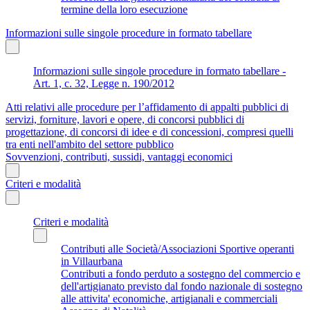
termine della loro esecuzione
Informazioni sulle singole procedure in formato tabellare
Informazioni sulle singole procedure in formato tabellare -
Art. 1, c. 32, Legge n. 190/2012
Atti relativi alle procedure per l’affidamento di appalti pubblici di
servizi, forniture, lavori e opere, di concorsi pubblici di
progettazione, di concorsi di idee e di concessioni, compresi quelli
tra enti nell'ambito del settore pubblico
Sovvenzioni, contributi, sussidi, vantaggi economici
Criteri e modalità
Criteri e modalità
Contributi alle Società/Associazioni Sportive operanti
in Villaurbana
Contributi a fondo perduto a sostegno del commercio e
dell'artigianato previsto dal fondo nazionale di sostegno
alle attivita' economiche, artigianali e commerciali