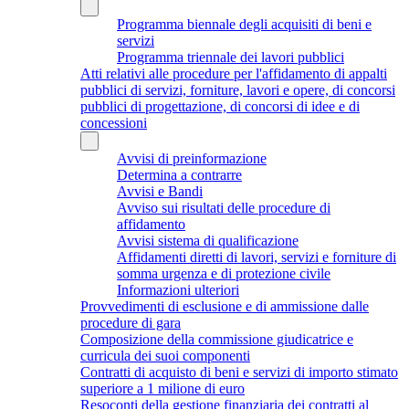
Programma biennale degli acquisiti di beni e
servizi
Programma triennale dei lavori pubblici
Atti relativi alle procedure per l'affidamento di appalti
pubblici di servizi, forniture, lavori e opere, di concorsi
pubblici di progettazione, di concorsi di idee e di
concessioni
Avvisi di preinformazione
Determina a contrarre
Avvisi e Bandi
Avviso sui risultati delle procedure di
affidamento
Avvisi sistema di qualificazione
Affidamenti diretti di lavori, servizi e forniture di
somma urgenza e di protezione civile
Informazioni ulteriori
Provvedimenti di esclusione e di ammissione dalle
procedure di gara
Composizione della commissione giudicatrice e
curricula dei suoi componenti
Contratti di acquisto di beni e servizi di importo stimato
superiore a 1 milione di euro
Resoconti della gestione finanziaria dei contratti al