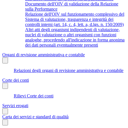
Documento dell'OIV di validazione della Relazione
sulla Performance
Relazione dell'OIV sul funzionamento complessivo del
Sistema di valutazione, trasparenza e integrità dei
controlli interni (art. 14, c. 4, lett. a, d.lgs. n. 150/2009)
Altri atti degli organismi indipendenti di valutazione,
nuclei di valutazione o altri organismi con funzioni
analoghe, procedendo all'indicazione in forma anonima
dei dati personali eventualmente presenti
Organi di revisione amministrativa e contabile
Relazioni degli organi di revisione amministrativa e contabile
Corte dei conti
Rilievi Corte dei conti
Servizi erogati
Carta dei servizi e standard di qualità