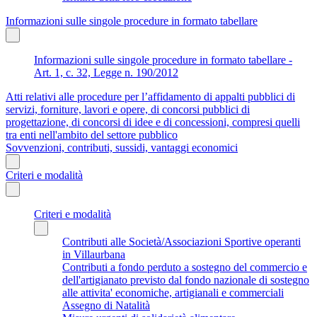
Informazioni sulle singole procedure in formato tabellare
Informazioni sulle singole procedure in formato tabellare -
Art. 1, c. 32, Legge n. 190/2012
Atti relativi alle procedure per l’affidamento di appalti pubblici di
servizi, forniture, lavori e opere, di concorsi pubblici di
progettazione, di concorsi di idee e di concessioni, compresi quelli
tra enti nell'ambito del settore pubblico
Sovvenzioni, contributi, sussidi, vantaggi economici
Criteri e modalità
Criteri e modalità
Contributi alle Società/Associazioni Sportive operanti
in Villaurbana
Contributi a fondo perduto a sostegno del commercio e
dell'artigianato previsto dal fondo nazionale di sostegno
alle attivita' economiche, artigianali e commerciali
Assegno di Natalità