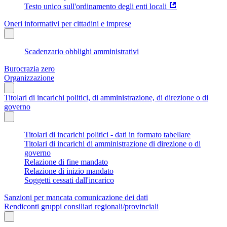
Testo unico sull'ordinamento degli enti locali
Oneri informativi per cittadini e imprese
Scadenzario obblighi amministrativi
Burocrazia zero
Organizzazione
Titolari di incarichi politici, di amministrazione, di direzione o di
governo
Titolari di incarichi politici - dati in formato tabellare
Titolari di incarichi di amministrazione di direzione o di
governo
Relazione di fine mandato
Relazione di inizio mandato
Soggetti cessati dall'incarico
Sanzioni per mancata comunicazione dei dati
Rendiconti gruppi consiliari regionali/provinciali