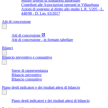
Misure urgenti di solidarietà alimentare
Contributi alle Associazioni operanti in Villaurbana
Azioni di sostegno al diritto allo studio L.R. 5/205 - L.
448/98 - D. Lgs. 63/2017
Atti di concessione
Atti di concessione
Atti di concessione - in formato tabellare
Bilanci
Bilancio preventivo e consuntivo
Spese di rappresentanza
Bilancio preventivo
Bilancio consuntivo
Piano degli indicatori e dei risultati attesi di bilancio
Piano degli indicatori e dei risultati attesi di bilancio