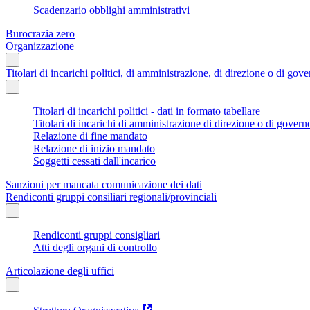
Scadenzario obblighi amministrativi
Burocrazia zero
Organizzazione
Titolari di incarichi politici, di amministrazione, di direzione o di gov
Titolari di incarichi politici - dati in formato tabellare
Titolari di incarichi di amministrazione di direzione o di govern
Relazione di fine mandato
Relazione di inizio mandato
Soggetti cessati dall'incarico
Sanzioni per mancata comunicazione dei dati
Rendiconti gruppi consiliari regionali/provinciali
Rendiconti gruppi consigliari
Atti degli organi di controllo
Articolazione degli uffici