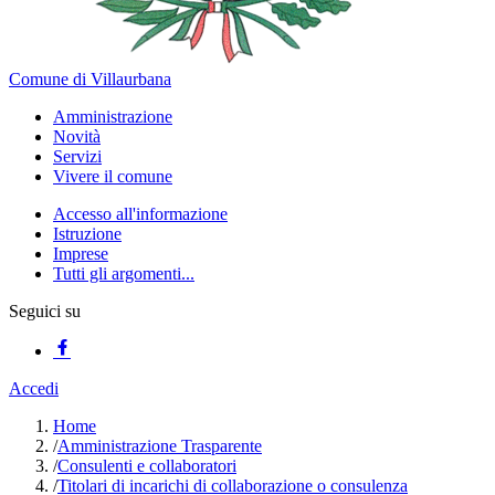
Comune di Villaurbana
Amministrazione
Novità
Servizi
Vivere il comune
Accesso all'informazione
Istruzione
Imprese
Tutti gli argomenti...
Seguici su
Accedi
Home
/
Amministrazione Trasparente
/
Consulenti e collaboratori
/
Titolari di incarichi di collaborazione o consulenza