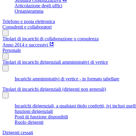
Struttura Oragnizzaztiva
Articolazione degli uffici
Organigramma
Telefono e posta elettronica
Consulenti e collaboratori
Titolari di incarichi di collaborazione o consulenza
Anno 2014 e successivi
Personale
Titolari di incarichi dirigenziali amministrativi di vertice
Incarichi amministrativi di vertice - in formato tabellare
Titolari di incarichi dirigenziali (dirigenti non generali)
Incarichi dirigenziali, a qualsiasi titolo conferiti, ivi inclusi q
funzioni dirigenziali
Posti di funzione disponibili
Ruolo dirigenti
Dirigenti cessati