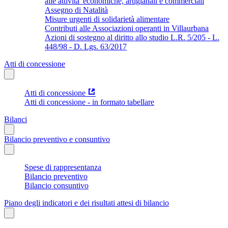
alle attivita' economiche, artigianali e commerciali
Assegno di Natalità
Misure urgenti di solidarietà alimentare
Contributi alle Associazioni operanti in Villaurbana
Azioni di sostegno al diritto allo studio L.R. 5/205 - L.
448/98 - D. Lgs. 63/2017
Atti di concessione
Atti di concessione
Atti di concessione - in formato tabellare
Bilanci
Bilancio preventivo e consuntivo
Spese di rappresentanza
Bilancio preventivo
Bilancio consuntivo
Piano degli indicatori e dei risultati attesi di bilancio