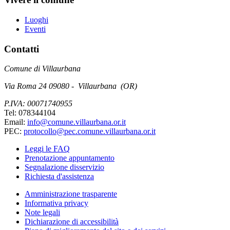
Luoghi
Eventi
Contatti
Comune di Villaurbana
Via Roma 24 09080 - Villaurbana (OR)
P.IVA: 00071740955
Tel: 078344104
Email:
info@comune.villaurbana.or.it
PEC:
protocollo@pec.comune.villaurbana.or.it
Leggi le FAQ
Prenotazione appuntamento
Segnalazione disservizio
Richiesta d'assistenza
Amministrazione trasparente
Informativa privacy
Note legali
Dichiarazione di accessibilità