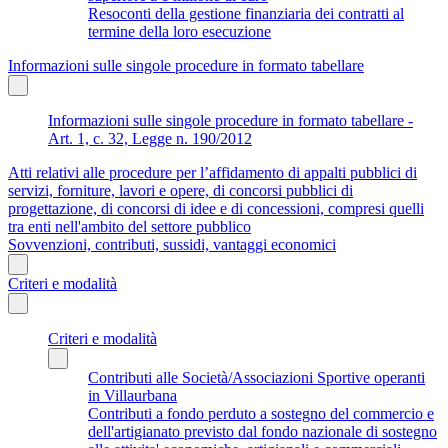
Resoconti della gestione finanziaria dei contratti al
termine della loro esecuzione
Informazioni sulle singole procedure in formato tabellare
Informazioni sulle singole procedure in formato tabellare -
Art. 1, c. 32, Legge n. 190/2012
Atti relativi alle procedure per l’affidamento di appalti pubblici di
servizi, forniture, lavori e opere, di concorsi pubblici di
progettazione, di concorsi di idee e di concessioni, compresi quelli
tra enti nell'ambito del settore pubblico
Sovvenzioni, contributi, sussidi, vantaggi economici
Criteri e modalità
Criteri e modalità
Contributi alle Società/Associazioni Sportive operanti
in Villaurbana
Contributi a fondo perduto a sostegno del commercio e
dell'artigianato previsto dal fondo nazionale di sostegno