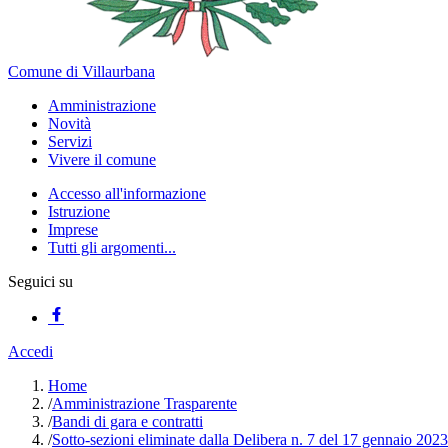
Comune di Villaurbana
Amministrazione
Novità
Servizi
Vivere il comune
Accesso all'informazione
Istruzione
Imprese
Tutti gli argomenti...
Seguici su
Accedi
Home
/
Amministrazione Trasparente
/
Bandi di gara e contratti
/
Sotto-sezioni eliminate dalla Delibera n. 7 del 17 gennaio 2023