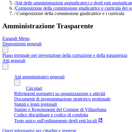
/
Atti delle amministrazioni aggiudicatrici e degli enti aggiudica
/
Composizione della commissione giudicatrice e curricula dei 
/
Composizione della commissione giudicatrice e i curricula
Amministrazione Trasparente
Espandi Menu
Disposizioni generali
Piano triennale per prevenzione della corruzione e della trasparenza
Atti generali
Atti amministrativi generali
Circolari
Riferimenti normativi su organizzazione e attività
Documenti di programmazione strategico gestionale
Statuti e leggi regionali
Statuto e Regolamenti del Comune di Villaurbana
Codice disciplinare e codice di condotta
Testo unico sull'ordinamento degli enti locali
Oneri informativi per cittadini e imprese