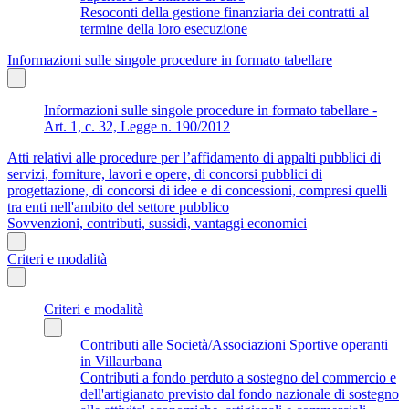
Resoconti della gestione finanziaria dei contratti al
termine della loro esecuzione
Informazioni sulle singole procedure in formato tabellare
Informazioni sulle singole procedure in formato tabellare -
Art. 1, c. 32, Legge n. 190/2012
Atti relativi alle procedure per l’affidamento di appalti pubblici di
servizi, forniture, lavori e opere, di concorsi pubblici di
progettazione, di concorsi di idee e di concessioni, compresi quelli
tra enti nell'ambito del settore pubblico
Sovvenzioni, contributi, sussidi, vantaggi economici
Criteri e modalità
Criteri e modalità
Contributi alle Società/Associazioni Sportive operanti
in Villaurbana
Contributi a fondo perduto a sostegno del commercio e
dell'artigianato previsto dal fondo nazionale di sostegno