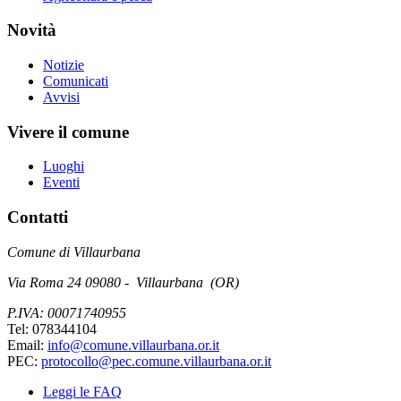
Novità
Notizie
Comunicati
Avvisi
Vivere il comune
Luoghi
Eventi
Contatti
Comune di Villaurbana
Via Roma 24 09080 - Villaurbana (OR)
P.IVA: 00071740955
Tel: 078344104
Email:
info@comune.villaurbana.or.it
PEC:
protocollo@pec.comune.villaurbana.or.it
Leggi le FAQ