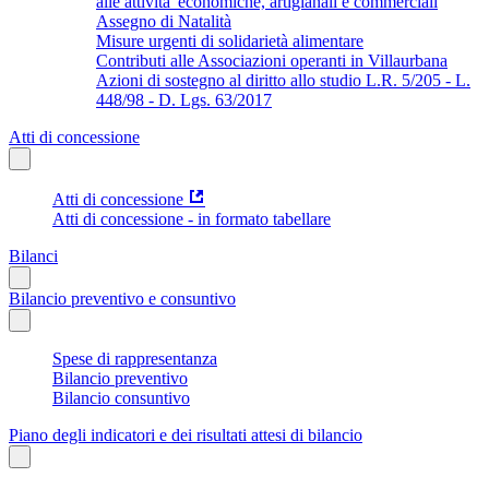
alle attivita' economiche, artigianali e commerciali
Assegno di Natalità
Misure urgenti di solidarietà alimentare
Contributi alle Associazioni operanti in Villaurbana
Azioni di sostegno al diritto allo studio L.R. 5/205 - L.
448/98 - D. Lgs. 63/2017
Atti di concessione
Atti di concessione
Atti di concessione - in formato tabellare
Bilanci
Bilancio preventivo e consuntivo
Spese di rappresentanza
Bilancio preventivo
Bilancio consuntivo
Piano degli indicatori e dei risultati attesi di bilancio