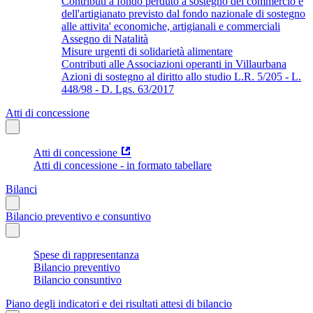
Contributi a fondo perduto a sostegno del commercio e
dell'artigianato previsto dal fondo nazionale di sostegno
alle attivita' economiche, artigianali e commerciali
Assegno di Natalità
Misure urgenti di solidarietà alimentare
Contributi alle Associazioni operanti in Villaurbana
Azioni di sostegno al diritto allo studio L.R. 5/205 - L.
448/98 - D. Lgs. 63/2017
Atti di concessione
Atti di concessione
Atti di concessione - in formato tabellare
Bilanci
Bilancio preventivo e consuntivo
Spese di rappresentanza
Bilancio preventivo
Bilancio consuntivo
Piano degli indicatori e dei risultati attesi di bilancio