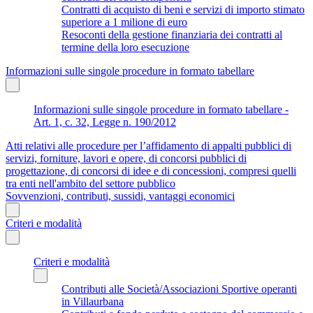
Contratti di acquisto di beni e servizi di importo stimato
superiore a 1 milione di euro
Resoconti della gestione finanziaria dei contratti al
termine della loro esecuzione
Informazioni sulle singole procedure in formato tabellare
Informazioni sulle singole procedure in formato tabellare -
Art. 1, c. 32, Legge n. 190/2012
Atti relativi alle procedure per l’affidamento di appalti pubblici di
servizi, forniture, lavori e opere, di concorsi pubblici di
progettazione, di concorsi di idee e di concessioni, compresi quelli
tra enti nell'ambito del settore pubblico
Sovvenzioni, contributi, sussidi, vantaggi economici
Criteri e modalità
Criteri e modalità
Contributi alle Società/Associazioni Sportive operanti
in Villaurbana