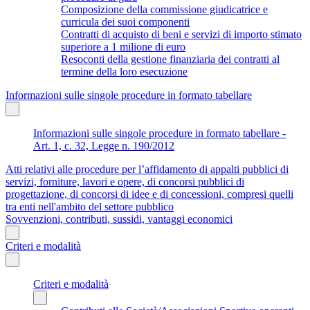
Composizione della commissione giudicatrice e
curricula dei suoi componenti
Contratti di acquisto di beni e servizi di importo stimato
superiore a 1 milione di euro
Resoconti della gestione finanziaria dei contratti al
termine della loro esecuzione
Informazioni sulle singole procedure in formato tabellare
Informazioni sulle singole procedure in formato tabellare -
Art. 1, c. 32, Legge n. 190/2012
Atti relativi alle procedure per l’affidamento di appalti pubblici di
servizi, forniture, lavori e opere, di concorsi pubblici di
progettazione, di concorsi di idee e di concessioni, compresi quelli
tra enti nell'ambito del settore pubblico
Sovvenzioni, contributi, sussidi, vantaggi economici
Criteri e modalità
Criteri e modalità